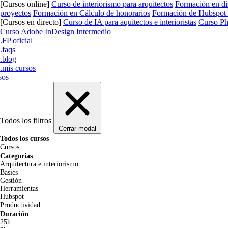
[Cursos online]
Curso de interiorismo para arquitectos
Formación en dis
proyectos
Formación en Cálculo de honorarios
Formación de Hubspot pa
[Cursos en directo]
Curso de IA para aquitectos e interioristas
Curso P
Curso Adobe InDesign Intermedio
.FP oficial
.faqs
.blog
.mis cursos
sos
Todos los filtros
Cerrar modal
Todos los cursos
Cursos
Categorías
Arquitectura e interiorismo
Basics
Gestión
Herramientas
Hubspot
Productividad
Duración
25h