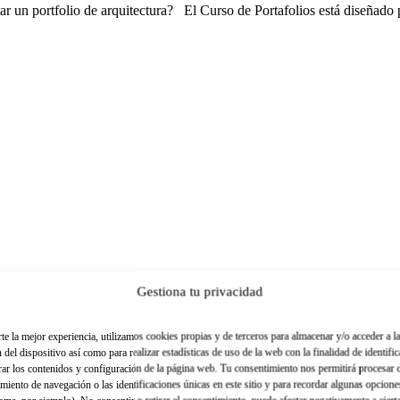
 un portfolio de arquitectura? El Curso de Portafolios está diseñado p
Gestiona tu privacidad
tudios
te la mejor experiencia, utilizamos cookies propias y de terceros para almacenar y/o acceder a l
del dispositivo así como para realizar estadísticas de uso de la web con la finalidad de identific
¿Quieres aprender a conseguir más y mejores proyectos, aumentar tus be
ar los contenidos y configuración de la página web. Tu consentimiento nos permitirá procesar
miento de navegación o las identificaciones únicas en este sitio y para recordar algunas opcion