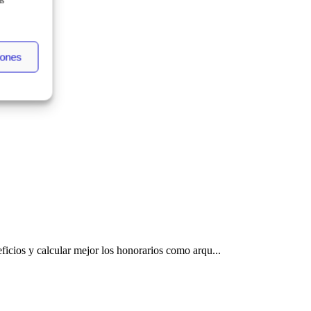
as
iones
icios y calcular mejor los honorarios como arqu...