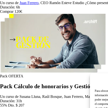
Un curso de
Juan Ferrero
, CEO Ramón Esteve Estudio
¿Cómo presentar
Duración: 6h
Comprar 120€
Pack OFERTA
Pack Cálculo de honorarios y Gestión de es
Para ofrecer
información 
Un curso de
Susana Lluna, Raúl Bosque, Juan Ferrero, Maty Tchey...
poder mejor
Duración: 31h
el comporta
55% Dto.
$ 207