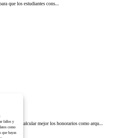
ara que los estudiantes cons...
a
ar fallos y
neficios y calcular mejor los honorarios como arqu...
 datos como
es que hayas