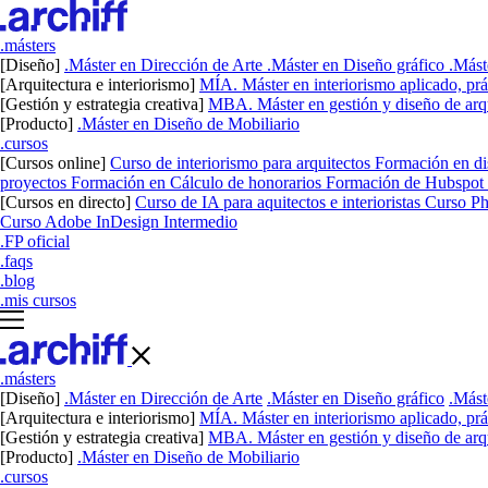
.másters
[Diseño]
.Máster en Dirección de Arte
.Máster en Diseño gráfico
.Mást
[Arquitectura e interiorismo]
MÍA. Máster en interiorismo aplicado, prác
[Gestión y estrategia creativa]
MBA. Máster en gestión y diseño de arqu
[Producto]
.Máster en Diseño de Mobiliario
.cursos
[Cursos online]
Curso de interiorismo para arquitectos
Formación en dis
proyectos
Formación en Cálculo de honorarios
Formación de Hubspot pa
[Cursos en directo]
Curso de IA para aquitectos e interioristas
Curso P
Curso Adobe InDesign Intermedio
.FP oficial
.faqs
.blog
.mis cursos
.másters
[Diseño]
.Máster en Dirección de Arte
.Máster en Diseño gráfico
.Mást
[Arquitectura e interiorismo]
MÍA. Máster en interiorismo aplicado, prác
[Gestión y estrategia creativa]
MBA. Máster en gestión y diseño de arqu
[Producto]
.Máster en Diseño de Mobiliario
.cursos