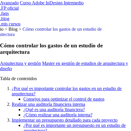
Avanzado
Curso Adobe InDesign Intermedio
.FP oficial
.faqs
.blog
.mis cursos
io
>
Blog
>
Cómo controlar los gastos de un estudio de
uitectura
Cómo controlar los gastos de un estudio de
arquitectura
Arquitectura y gestión
Master en gestión de estudios de arquitectura y
diseño
Tabla de contenidos
¿Por qué es importante controlar los gastos en un estudio de
arquitectura?
Consejos para optimizar el control de gastos
Realizar una auditoría financiera interna
¿Qué es una auditoría financiera?
¿Cómo realizar una auditoría interna?
Implementar un presupuesto detallado para cada proyecto
¿Por qué es importante un presupuesto en un estudio de
arquitectura?