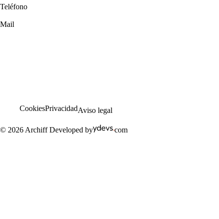
Teléfono
+34 638 97 77 57
Mail
info@archiff.com
.cursos
.FP oficial
.faqs
.blog
Cookies
Privacidad
Aviso legal
© 2026 Archiff
Developed by
com