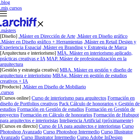
.blog
.mis cursos
.másters
[Diseño]
.Máster en Dirección de Arte
.Máster en Diseño gráfico
.Máster en Diseño gráfico + Herramientas
.Máster en Retail Design y
Experiencia Espacial
.Máster en Branding y Estrategia de Marca
[Arquitectura e interiorismo]
MÍA. Máster en interiorismo aplicado,
prácticas creativas e IA
MAP. Máster de profesionalización en la
arquitectura
[Gestión y estrategia creativa]
MBA. Máster en gestión y diseño de
arquitectura e interiorismo
MBAg. Máster en gestión de estudios
creativos + IA
[Producto]
.Máster en Diseño de Mobiliario
.cursos
[Cursos online]
Curso de interiorismo para arquitectos
Formación en
diseño de Portfolios creativos
Pack Cálculo de honorarios y Gestión de
estudios
Formación en Gestión de estudios
Formación en Gestión de
proyectos
Formación en Cálculo de honorarios
Formación de Hubspot
para arquitectos e interioristas
Inteligencia Artificial (próximamente)
[Cursos en directo]
Curso de IA para aquitectos e interioristas
Curso
Photoshop Avanzado
Curso Photoshop Intermedio
Curso Illustrator
Avanzado
Curso Illustrator Intermedio
Curso Adobe InDesign