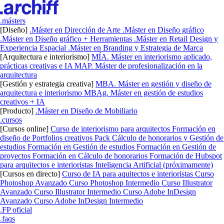
.másters
[Diseño]
.Máster en Dirección de Arte
.Máster en Diseño gráfico
.Máster en Diseño gráfico + Herramientas
.Máster en Retail Design y
Experiencia Espacial
.Máster en Branding y Estrategia de Marca
[Arquitectura e interiorismo]
MÍA. Máster en interiorismo aplicado,
prácticas creativas e IA
MAP. Máster de profesionalización en la
arquitectura
[Gestión y estrategia creativa]
MBA. Máster en gestión y diseño de
arquitectura e interiorismo
MBAg. Máster en gestión de estudios
creativos + IA
[Producto]
.Máster en Diseño de Mobiliario
.cursos
[Cursos online]
Curso de interiorismo para arquitectos
Formación en
diseño de Portfolios creativos
Pack Cálculo de honorarios y Gestión de
estudios
Formación en Gestión de estudios
Formación en Gestión de
proyectos
Formación en Cálculo de honorarios
Formación de Hubspot
para arquitectos e interioristas
Inteligencia Artificial (próximamente)
[Cursos en directo]
Curso de IA para aquitectos e interioristas
Curso
Photoshop Avanzado
Curso Photoshop Intermedio
Curso Illustrator
Avanzado
Curso Illustrator Intermedio
Curso Adobe InDesign
Avanzado
Curso Adobe InDesign Intermedio
.FP oficial
.faqs