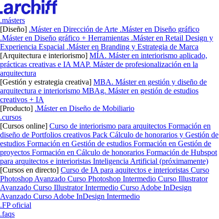
.másters
[Diseño]
.Máster en Dirección de Arte
.Máster en Diseño gráfico
.Máster en Diseño gráfico + Herramientas
.Máster en Retail Design y
Experiencia Espacial
.Máster en Branding y Estrategia de Marca
[Arquitectura e interiorismo]
MÍA. Máster en interiorismo aplicado,
prácticas creativas e IA
MAP. Máster de profesionalización en la
arquitectura
[Gestión y estrategia creativa]
MBA. Máster en gestión y diseño de
arquitectura e interiorismo
MBAg. Máster en gestión de estudios
creativos + IA
[Producto]
.Máster en Diseño de Mobiliario
.cursos
[Cursos online]
Curso de interiorismo para arquitectos
Formación en
diseño de Portfolios creativos
Pack Cálculo de honorarios y Gestión de
estudios
Formación en Gestión de estudios
Formación en Gestión de
proyectos
Formación en Cálculo de honorarios
Formación de Hubspot
para arquitectos e interioristas
Inteligencia Artificial (próximamente)
[Cursos en directo]
Curso de IA para aquitectos e interioristas
Curso
Photoshop Avanzado
Curso Photoshop Intermedio
Curso Illustrator
Avanzado
Curso Illustrator Intermedio
Curso Adobe InDesign
Avanzado
Curso Adobe InDesign Intermedio
.FP oficial
.faqs