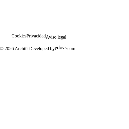
.cursos
.FP oficial
.faqs
.blog
Cookies
Privacidad
Aviso legal
© 2026 Archiff
Developed by
com