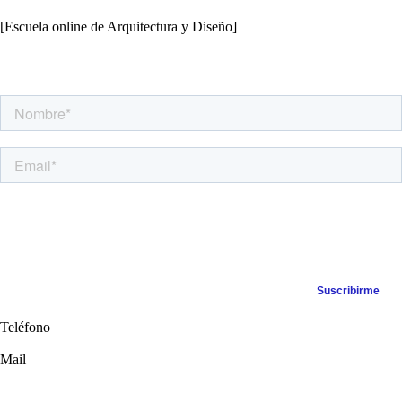
[Escuela online de Arquitectura y Diseño]
Apúntate a nuestra Newsletter
Teléfono
+34 638 97 77 57
Mail
info@archiff.com