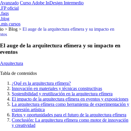
Avanzado
Curso Adobe InDesign Intermedio
.FP oficial
.faqs
.blog
.mis cursos
io
>
Blog
>
El auge de la arquitectura efímera y su impacto en
ntos
El auge de la arquitectura efímera y su impacto en
eventos
Arquitectura
Tabla de contenidos
¿Qué es la arquitectura efímera?
Innovación en materiales y técnicas constructivas
Sostenibilidad y reutilización en la arquitectura efímera
El impacto de la arquitectura efímera en eventos y exposiciones
La arquitectura efímera como herramienta de experimentación y
expresión artística
Retos y oportunidades para el futuro de la arquitectura efímera
Conclusión: La arquitectura efímera como motor de innovación
y creatividad