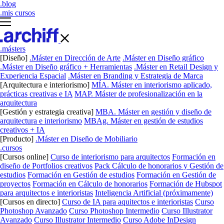
.blog
.mis cursos
.másters
[Diseño]
.Máster en Dirección de Arte
.Máster en Diseño gráfico
.Máster en Diseño gráfico + Herramientas
.Máster en Retail Design y
Experiencia Espacial
.Máster en Branding y Estrategia de Marca
[Arquitectura e interiorismo]
MÍA. Máster en interiorismo aplicado,
prácticas creativas e IA
MAP. Máster de profesionalización en la
arquitectura
[Gestión y estrategia creativa]
MBA. Máster en gestión y diseño de
arquitectura e interiorismo
MBAg. Máster en gestión de estudios
creativos + IA
[Producto]
.Máster en Diseño de Mobiliario
.cursos
[Cursos online]
Curso de interiorismo para arquitectos
Formación en
diseño de Portfolios creativos
Pack Cálculo de honorarios y Gestión de
estudios
Formación en Gestión de estudios
Formación en Gestión de
proyectos
Formación en Cálculo de honorarios
Formación de Hubspot
para arquitectos e interioristas
Inteligencia Artificial (próximamente)
[Cursos en directo]
Curso de IA para aquitectos e interioristas
Curso
Photoshop Avanzado
Curso Photoshop Intermedio
Curso Illustrator
Avanzado
Curso Illustrator Intermedio
Curso Adobe InDesign