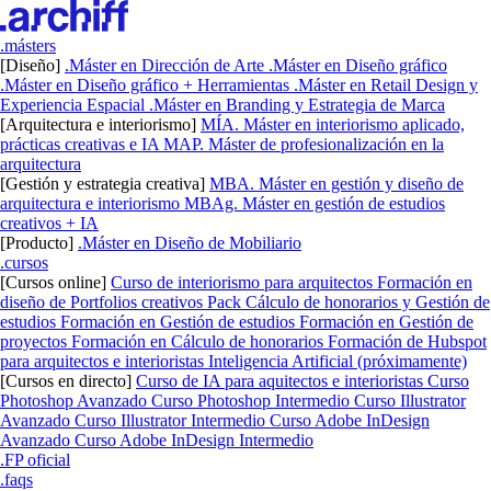
.másters
[Diseño]
.Máster en Dirección de Arte
.Máster en Diseño gráfico
.Máster en Diseño gráfico + Herramientas
.Máster en Retail Design y
Experiencia Espacial
.Máster en Branding y Estrategia de Marca
[Arquitectura e interiorismo]
MÍA. Máster en interiorismo aplicado,
prácticas creativas e IA
MAP. Máster de profesionalización en la
arquitectura
[Gestión y estrategia creativa]
MBA. Máster en gestión y diseño de
arquitectura e interiorismo
MBAg. Máster en gestión de estudios
creativos + IA
[Producto]
.Máster en Diseño de Mobiliario
.cursos
[Cursos online]
Curso de interiorismo para arquitectos
Formación en
diseño de Portfolios creativos
Pack Cálculo de honorarios y Gestión de
estudios
Formación en Gestión de estudios
Formación en Gestión de
proyectos
Formación en Cálculo de honorarios
Formación de Hubspot
para arquitectos e interioristas
Inteligencia Artificial (próximamente)
[Cursos en directo]
Curso de IA para aquitectos e interioristas
Curso
Photoshop Avanzado
Curso Photoshop Intermedio
Curso Illustrator
Avanzado
Curso Illustrator Intermedio
Curso Adobe InDesign
Avanzado
Curso Adobe InDesign Intermedio
.FP oficial
.faqs