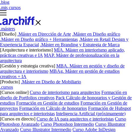
.blog
.mis cursos
.másters
[Diseño]
.Máster en Dirección de Arte
.Máster en Diseño gráfico
.Máster en Diseño gráfico + Herramientas
.Máster en Retail Design y
Experiencia Espacial
.Máster en Branding y Estrategia de Marca
[Arquitectura e interiorismo]
MÍA. Máster en interiorismo aplicado,
prácticas creativas e IA
MAP. Máster de profesionalización en la
arquitectura
[Gestión y estrategia creativa]
MBA. Máster en gestión y diseño de
arquitectura e interiorismo
MBAg. Máster en gestión de estudios
creativos + IA
[Producto]
.Máster en Diseño de Mobiliario
.cursos
[Cursos online]
Curso de interiorismo para arquitectos
Formación en
diseño de Portfolios creativos
Pack Cálculo de honorarios y Gestión de
estudios
Formación en Gestión de estudios
Formación en Gestión de
proyectos
Formación en Cálculo de honorarios
Formación de Hubspot
para arquitectos e interioristas
Inteligencia Artificial (próximamente)
[Cursos en directo]
Curso de IA para aquitectos e interioristas
Curso
Photoshop Avanzado
Curso Photoshop Intermedio
Curso Illustrator
Avanzado
Curso Illustrator Intermedio
Curso Adobe InDesign