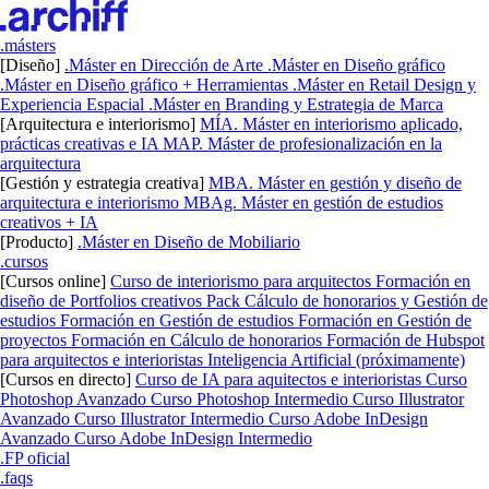
.másters
[Diseño]
.Máster en Dirección de Arte
.Máster en Diseño gráfico
.Máster en Diseño gráfico + Herramientas
.Máster en Retail Design y
Experiencia Espacial
.Máster en Branding y Estrategia de Marca
[Arquitectura e interiorismo]
MÍA. Máster en interiorismo aplicado,
prácticas creativas e IA
MAP. Máster de profesionalización en la
arquitectura
[Gestión y estrategia creativa]
MBA. Máster en gestión y diseño de
arquitectura e interiorismo
MBAg. Máster en gestión de estudios
creativos + IA
[Producto]
.Máster en Diseño de Mobiliario
.cursos
[Cursos online]
Curso de interiorismo para arquitectos
Formación en
diseño de Portfolios creativos
Pack Cálculo de honorarios y Gestión de
estudios
Formación en Gestión de estudios
Formación en Gestión de
proyectos
Formación en Cálculo de honorarios
Formación de Hubspot
para arquitectos e interioristas
Inteligencia Artificial (próximamente)
[Cursos en directo]
Curso de IA para aquitectos e interioristas
Curso
Photoshop Avanzado
Curso Photoshop Intermedio
Curso Illustrator
Avanzado
Curso Illustrator Intermedio
Curso Adobe InDesign
Avanzado
Curso Adobe InDesign Intermedio
.FP oficial
.faqs