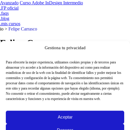
Avanzado
Curso Adobe InDesign Intermedio
.FP oficial
.faqs
.blog
.mis cursos
io
>
Felipe Carrasco
Felipe Carrasco
Gestiona tu privacidad
Experto en Economía y Financiación
Para ofrecerte la mejor experiencia, utilizamos cookies propias y de terceros para
Felipe CARRASCO ha desarrollado su carrera profesional como
almacenar y/o acceder a la información del dispositivo así como para realizar
directivo de diferentes federaciones, fundaciones, asociaciones y
estadísticas de uso de la web con la finalidad de identificar fallos y poder mejorar los
clústers a nivel autonómico, nacional y europeo, entre otros como
contenidos y configuración de la página web. Tu consentimiento nos permitirá
Secretario General de la industria Textil Española
.
procesar datos como el comportamiento de navegación o las identificaciones únicas en
este sitio y para recordar algunas opciones que hayas elegido (idioma, por ejemplo).
Experto en la captación y gestión de FONDOS EUROPEOS
y
No consentir o retirar el consentimiento, puede afectar negativamente a ciertas
financiación NACIONAL para el tejido empresarial, fundamenta su
características y funciones y a tu experiencia de visita en nuestra web.
trabajo en la experiencia en ámbitos como la INVERSIÓN
INDUSTRIAL, LA I+D+i, la DIGITALIZACION y la ECONOMIA
SOSTENIBLE.
Aceptar
Doble titulación en
ECONOMÍA y FINANCIACION
por la
Universidad de Valencia, y MBA por la Universidad de Comillas.