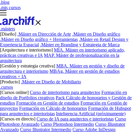
.blog
.mis cursos
.másters
[Diseño]
.Máster en Dirección de Arte
.Máster en Diseño gráfico
.Máster en Diseño gráfico + Herramientas
.Máster en Retail Design y
Experiencia Espacial
.Máster en Branding y Estrategia de Marca
[Arquitectura e interiorismo]
MÍA. Máster en interiorismo aplicado,
prácticas creativas e IA
MAP. Máster de profesionalización en la
arquitectura
[Gestión y estrategia creativa]
MBA. Máster en gestión y diseño de
arquitectura e interiorismo
MBAg. Máster en gestión de estudios
creativos + IA
[Producto]
.Máster en Diseño de Mobiliario
.cursos
[Cursos online]
Curso de interiorismo para arquitectos
Formación en
diseño de Portfolios creativos
Pack Cálculo de honorarios y Gestión de
estudios
Formación en Gestión de estudios
Formación en Gestión de
proyectos
Formación en Cálculo de honorarios
Formación de Hubspot
para arquitectos e interioristas
Inteligencia Artificial (próximamente)
[Cursos en directo]
Curso de IA para aquitectos e interioristas
Curso
Photoshop Avanzado
Curso Photoshop Intermedio
Curso Illustrator
Avanzado
Curso Illustrator Intermedio
Curso Adobe InDesign