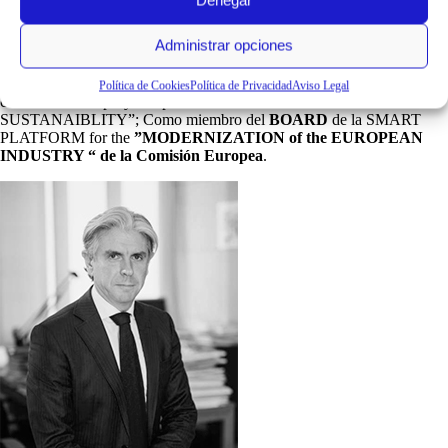
Denegar
Coach empresarial certificado colabora con la Comisión Europea.
Administrar opciones
En la actualidad, compagina su actividad profesional con otros cargos
representativos;
Chairman del Cluster Europeo
de Textiles técnicos
e inteligentes,
EU TEXTILE 2030
; Como experto en DG REGIO
Política de Cookies
Política de Privacidad
Aviso Legal
coordinador del proyecto piloto ”HEALTH SECTOR AND
SUSTANAIBLITY”; Como miembro del
BOARD
de la SMART
PLATFORM for the
”MODERNIZATION of the EUROPEAN
INDUSTRY “ de la Comisión Europea
.