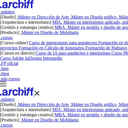
.másters
[Diseño]
.Máster en Dirección de Arte
.Máster en Diseño gráfico
.Mást
[Arquitectura e interiorismo]
MÍA. Máster en interiorismo aplicado, prác
[Gestión y estrategia creativa]
MBA. Máster en gestión y diseño de arqu
[Producto]
.Máster en Diseño de Mobiliario
.cursos
[Cursos online]
Curso de interiorismo para arquitectos
Formación en dis
proyectos
Formación en Cálculo de honorarios
Formación de Hubspot pa
[Cursos en directo]
Curso de IA para aquitectos e interioristas
Curso P
Curso Adobe InDesign Intermedio
.FP oficial
.faqs
.blog
.mis cursos
.másters
[Diseño]
.Máster en Dirección de Arte
.Máster en Diseño gráfico
.Mást
[Arquitectura e interiorismo]
MÍA. Máster en interiorismo aplicado, prác
[Gestión y estrategia creativa]
MBA. Máster en gestión y diseño de arqu
[Producto]
.Máster en Diseño de Mobiliario
.cursos