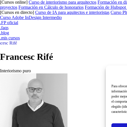
[Cursos online]
Curso de interiorismo para arquitectos
Formación en dis
proyectos
Formación en Cálculo de honorarios
Formación de Hubspot pa
[Cursos en directo]
Curso de IA para aquitectos e interioristas
Curso P
Curso Adobe InDesign Intermedio
.FP oficial
.faqs
.blog
.mis cursos
cesc Rifé
Francesc Rifé
Interiorismo puro
Para ofrecer
información 
poder mejor
el comporta
elegido (id
característi